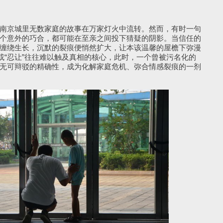
京城里无数家庭的故事在万家灯火中流转。然而，有时一句
个意外的巧合，都可能在至亲之间投下猜疑的阴影。当信任的
缠绕生长，沉默的裂痕便悄然扩大，让本该温馨的屋檐下弥漫
或“忍让”往往难以触及真相的核心，此时，一个曾被污名化的
无可辩驳的精确性，成为化解家庭危机、弥合情感裂痕的一剂