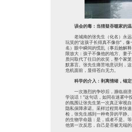
误会的毒：当猜疑吞噬家的温
老城南的张先生（化名）永远忘
玩笑的“这孩子长得真不像你”，
名）眼中瞬间的慌乱（事后她解释
限放大：孩子不像他的地方、妻子
质问取代了往日的欢笑，整个家笼
默寡言。张先生痛苦地意识到，这
危机面前，显得苍白无力。
科学的介入：剥离情绪，锚定
一次激烈的争吵后，濒临崩溃的
学说话！”这句话，如同在迷雾中
的氛围让张先生第一次真正审视自
隐私保障承诺。采样过程简单快速
检，张先生感到一种奇异的平静。
的生物学命题：是，或者不是。等
他第一次反思，自己是否被无端的