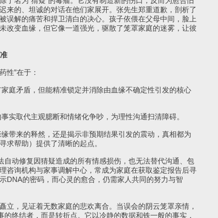
除了名为“猜疑”的毒瘤。它没有制造新的伤口，反而为愈合旧
迟来的、坦诚的对话在他们家展开。张先生郑重道歉，剖析了
被误解的痛苦和捍卫清白的决心。孩子依偎在父母中间，脸上
未改变血缘，但它像一道强光，驱散了笼罩家庭的迷雾，让彼
准
药性”在于：
家庭矛盾，但能精准锁定并消除由血缘不确定性引发的核心
事实取代主观臆断和情绪化争吵，为理性沟通扫清障碍。
缘带来的释然，还是揭示非预期结果引发的震动，真相都为
寻求帮助）提供了清晰的起点。
法自动修复因猜疑造成的所有情感损伤，也无法替代沟通、包
理咨询机构与家事调解中心，常成为家庭在获取鉴定报告后寻
示DNA的密码，而心灵的愈合，仍需家人共同的努力与智
立，见证着无数家庭的悲欢离合。当误会的阴云笼罩亲情，
故事的终结者，而是转折点。它以冷静的数据和铁一般的事实，