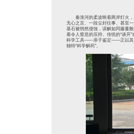
秦淮河的柔波映着两岸灯火，南
无心之言、一段尘封往事、甚至一
基石被悄然侵蚀，误解如同藤蔓般
着令人窒息的压抑。传统的“谈开”
科学工具——亲子鉴定——正以其
独特“科学解药”。