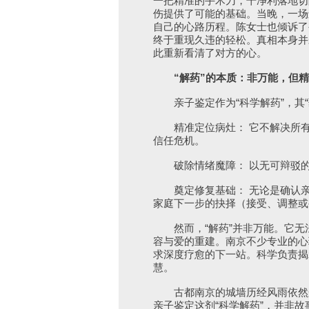
一把精准的手术刀，干净利落地切
伤提供了可能的基础。当晚，一场
自己的心路历程。陈女士也倾诉了
终于重现久违的轻松。真相本身并
此重新看清了对方的心。
“解药”的本质：非万能，但精
亲子鉴定作为“科学解药”，其“
精准定位病灶： 它不解决所有
信任危机。
破除情绪魔障： 以无可辩驳的
奠定修复基础： 无论是确认亲
家庭下一步的抉择（接受、调整或
然而，“解药”并非万能。它无
容与爱的重建。南京不少专业的心
求深度疗愈的下一站。科学负责揭
慧。
古都南京的城墙历经风雨依然矗
亲子鉴定这剂“科学解药”，并非