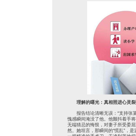
理解的曙光：真相照进心灵裂
报告结论清晰无误：“支持张某
愧感瞬间淹没了他。他颤抖着手将
无端猜忌的悔恨，对妻子所受委屈
然。她坦言，那瞬间的“慌乱”，