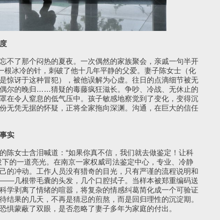
度
不了那个闷热的夏夜。一次偶然的家族聚会，亲戚一句半开
像一根冰冷的针，刺破了他十几年平静的父爱。妻子陈女士（化
是惊讶于这种冒犯），被他误解为心虚。往日的点滴细节被无
偶尔的晚归……猜疑的毒藤疯狂滋长。争吵、冷战、无休止的
罩在令人窒息的低气压中。孩子敏感地察觉到了变化，变得沉
份无凭无据的怀疑，正将全家拖向深渊。沟通，在巨大的信任
事实
陈女士含泪喊道：“如果你真不信，我们就去做鉴定！让科
投下的一道亮光。在南京一家权威司法鉴定中心，专业、冷静
己的冲动。工作人员没有猎奇的目光，只有严谨的流程说明和
——几根带毛囊的头发，几个口腔拭子。当样本被郑重编码送
科学剥离了情绪的喧嚣，将复杂的情感纠葛简化成一个可验证
待结果的几天，不再是猜忌的煎熬，而是回归理性的沉淀期。
恐惧蒙蔽了双眼，是否忽略了妻子多年为家庭的付出。